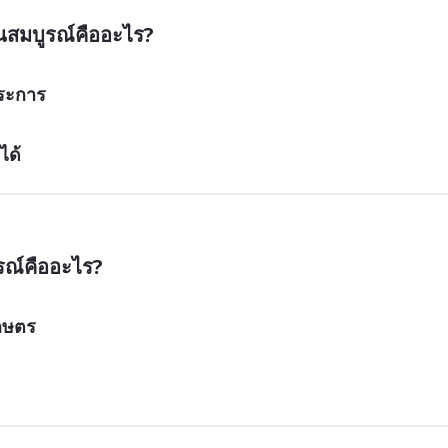
สมบูรณ์คืออะไร?
ประการ
ได้
รณ์คืออะไร?
กษตร