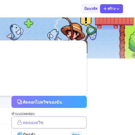
นายเกรียงไกร ศ
ป้อนรหัส
สร้าง
คัดลอกไปควิซของฉัน
ทำแบบทดสอบ
ทดลองควิซ
บัตรคำ
New