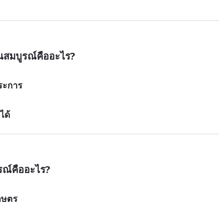
สมบูรณ์คืออะไร?
ประการ
ได้
รณ์คืออะไร?
กษตร