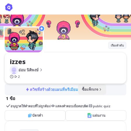
izzes
อ่อม นิติพงษ์
เรียงลำดับ
izzes
อ่อม นิติพงษ์
2
ควิซที่สร้างด้วยแผนที่พรีเมียม
ซื้อแพ็กเกจ
1 ข้อ
อนุญาตให้คำตอบที่ไม่ถูกต้อง
แสดงคำตอบเมื่อตอบผิด
public quiz
บัตรคำ
แผ่นงาน