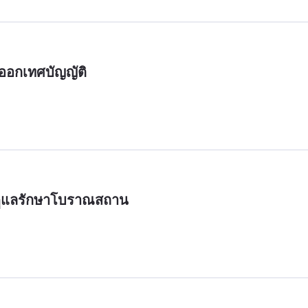
อกเทศบัญญัติ
รดูแลรักษาโบราณสถาน