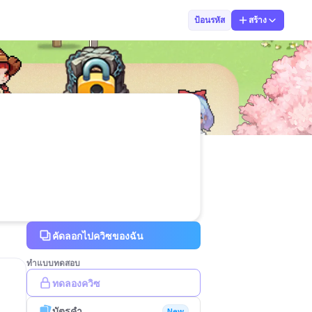
04_นายจักริน ม
ป้อนรหัส
สร้าง
คัดลอกไปควิซของฉัน
ทำแบบทดสอบ
ทดลองควิซ
บัตรคำ
New