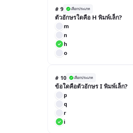
# 9
เลือกประเภท
ตัวอักษรใดคือ H พิมพ์เล็ก?
m
n
h
o
# 10
เลือกประเภท
ข้อใดคือตัวอักษร I พิมพ์เล็ก?
p
q
r
i