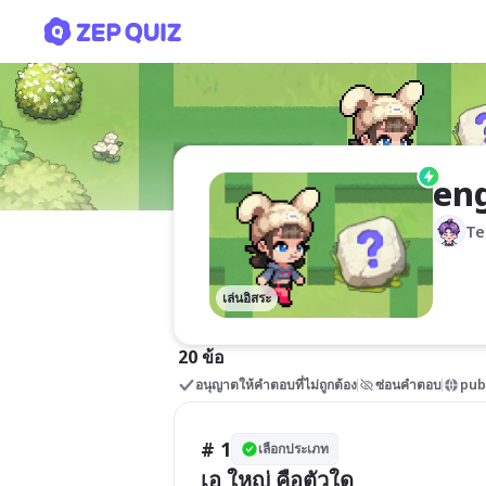
eng a-z by kru fon khon 
eng
Te
เล่นอิสระ
20 ข้อ
อนุญาตให้คำตอบที่ไม่ถูกต้อง
ซ่อนคำตอบ
pub
# 1
เลือกประเภท
เอ ใหญ่ คือตัวใด