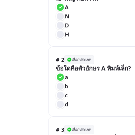
A
N
D
H
# 2
เลือกประเภท
ข้อใดคือตัวอักษร A พิมพ์เล็ก?
a
b
c
d
# 3
เลือกประเภท