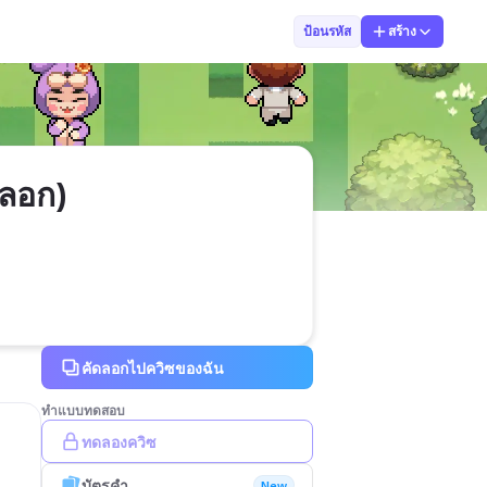
Teerapong Utta
ป้อนรหัส
สร้าง
ดลอก)
คัดลอกไปควิซของฉัน
ทำแบบทดสอบ
ทดลองควิซ
บัตรคำ
New