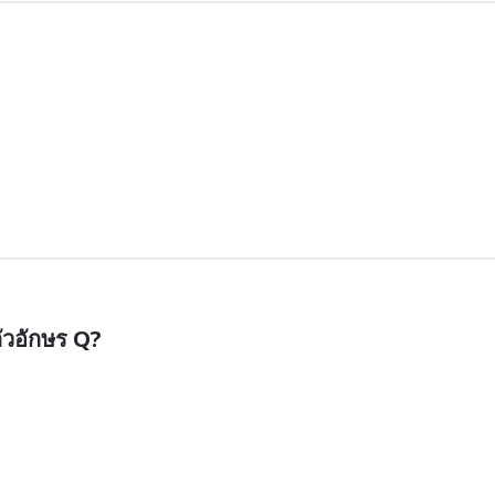
ตัวอักษร Q?