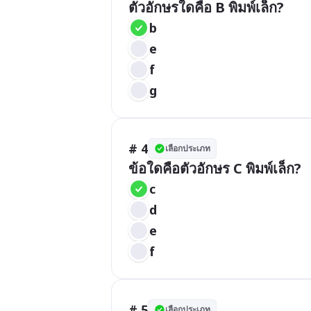
ตัวอักษรใดคือ B พิมพ์เล็ก?
b
e
f
g
# 4
เลือกประเภท
ข้อใดคือตัวอักษร C พิมพ์เล็ก?
c
d
e
f
# 5
เลือกประเภท