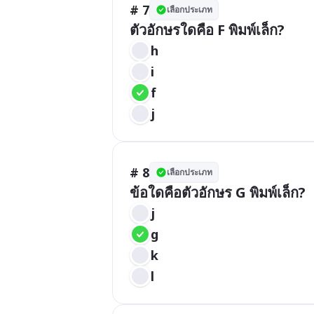
# 7
เลือกประเภท
ตัวอักษรใดคือ F พิมพ์เล็ก?
h
i
f
j
# 8
เลือกประเภท
ข้อใดคือตัวอักษร G พิมพ์เล็ก?
j
g
k
l