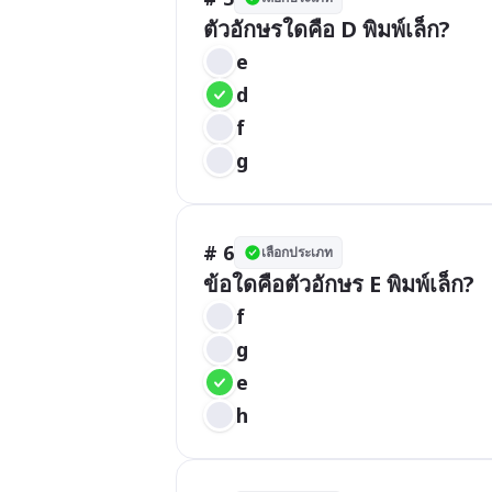
ตัวอักษรใดคือ D พิมพ์เล็ก?
e
d
f
g
# 6
เลือกประเภท
ข้อใดคือตัวอักษร E พิมพ์เล็ก?
f
g
e
h