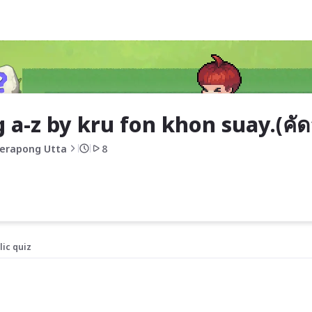
suay.(คัดลอก)
 a-z by kru fon khon suay.(คั
erapong Utta
8
lic quiz