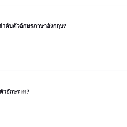
ในลำดับตัวอักษรภาษาอังกฤษ?
งตัวอักษร m?