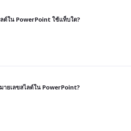
สไลด์ใน PowerPoint ใช้แท็บใด?
หมายเลขสไลด์ใน PowerPoint?