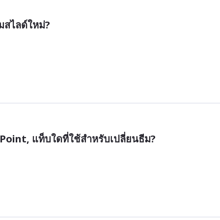
่มสไลด์ใหม่?
int, แท็บใดที่ใช้สำหรับเปลี่ยนธีม?