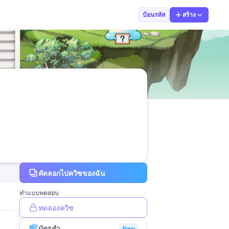
ครูปุ๋ย👇👇💻
ป้อนรหัส
สร้าง
คัดลอกไปควิซของฉัน
ทำแบบทดสอบ
ทดลองควิซ
บัตรคำ
New