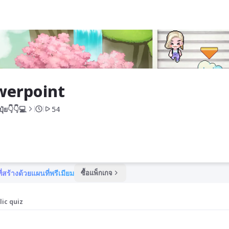
werpoint
ปุ๋ย👇👇💻
54
ี่สร้างด้วยแผนที่พรีเมียม
ซื้อแพ็กเกจ
lic quiz