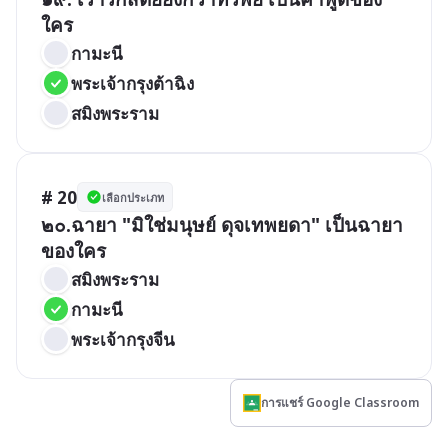
ใคร
กามะนี
พระเจ้ากรุงต้าฉิง
สมิงพระราม
# 20
เลือกประเภท
๒๐.ฉายา "มิใช่มนุษย์ ดุจเทพยดา" เป็นฉายา
ของใคร
สมิงพระราม
กามะนี
พระเจ้ากรุงจีน
การแชร์ Google Classroom