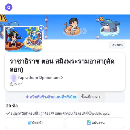
ราชาธิราช ตอน สมิงพระรามอาสา(คัดลอก)
faprathum18phioniam
เล่นอิสระ
ราชาธิราช ตอน สมิงพระรามอาสา(คัด
ลอก)
faprathum18phioniam
201
ควิซที่สร้างด้วยแผนที่พรีเมียม
ซื้อแพ็กเกจ
20 ข้อ
อนุญาตให้คำตอบที่ไม่ถูกต้อง
แสดงคำตอบเมื่อตอบผิด
public quiz
บัตรคำ
แผ่นงาน