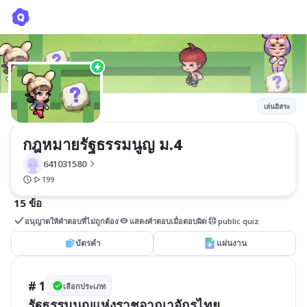
กฎหมายรัฐธรรมนูญ ม.4
641031580
เล่นอิสระ
กฎหมายรัฐธรรมนูญ ม.4
641031580
199
15 ข้อ
อนุญาตให้คำตอบที่ไม่ถูกต้อง
แสดงคำตอบเมื่อตอบผิด
public quiz
บัตรคำ
แผ่นงาน
# 1
เลือกประเภท
รัฐธรรมนูญแห่งราชอาณาจักรไทย 