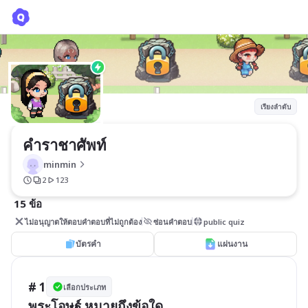
คำราชาศัพท์
minmin
เรียงลำดับ
คำราชาศัพท์
minmin
2
123
15 ข้อ
ไม่อนุญาตให้ตอบคำตอบที่ไม่ถูกต้อง
ซ่อนคำตอบ
public quiz
บัตรคำ
แผ่นงาน
# 1
เลือกประเภท
พระโอษฐ์ หมายถึงข้อใด