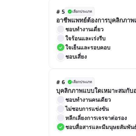
# 5
เลือกประเภท
อาชีพแพทย์ต้องการบุคลิกภา
ชอบทำงานเดี่ยว
ใจร้อนและเร่งรีบ
ใจเย็นและรอบคอบ
ชอบเสี่ยง
# 6
เลือกประเภท
บุคลิกภาพแบบใดเหมาะสมกับ
ชอบทำงานคนเดียว
ไม่ชอบการแข่งขัน
หลีกเลี่ยงการเจรจาต่อรอง
ชอบสื่อสารและมีมนุษยสัมพันธ์