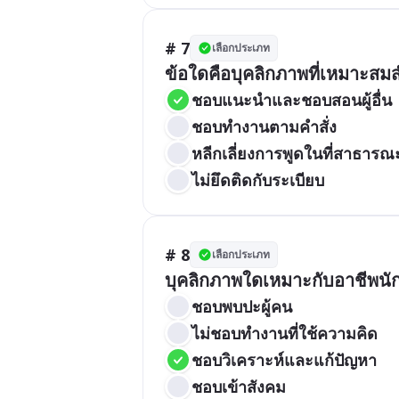
# 7
เลือกประเภท
ข้อใดคือบุคลิกภาพที่เหมาะสม
ชอบแนะนำและชอบสอนผู้อื่น
ชอบทำงานตามคำสั่ง
หลีกเลี่ยงการพูดในที่สาธารณ
ไม่ยึดติดกับระเบียบ
# 8
เลือกประเภท
บุคลิกภาพใดเหมาะกับอาชีพน
ชอบพบปะผู้คน
ไม่ชอบทำงานที่ใช้ความคิด
ชอบวิเคราะห์และแก้ปัญหา
ชอบเข้าสังคม