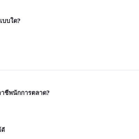
พแบบใด?
อาชีพนักการตลาด?
ดี