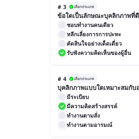
# 3
เลือกประเภท
ข้อใดเป็นลักษณะบุคลิกภาพที่ดี
ชอบทำงานคนเดียว
หลีกเลี่ยงการการปะทะ
ตัดสินใจอย่างเด็ดเดี่ยว
รับฟังความคิดเห็นของผู้อื่น
# 4
เลือกประเภท
บุคลิกภาพแบบใดเหมาะสมกับ
มีระเบียบ
มีความคิดสร้างสรรค์
ทำงานตามสั่ง
ทำงานตามอารมณ์