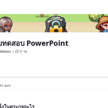
บทดสอบ PowerPoint
ANNAm
16
lic quiz
่งในตระกูลอะไร