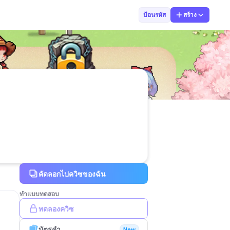
NANNAm
ป้อนรหัส
สร้าง
คัดลอกไปควิซของฉัน
ทำแบบทดสอบ
ทดลองควิซ
บัตรคำ
New