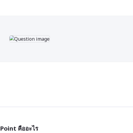
oint คืออะไร