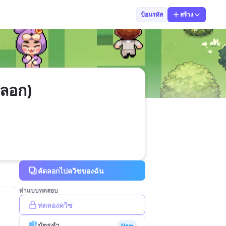
phutawan punya
ป้อนรหัส
สร้าง
ดลอก)
คัดลอกไปควิซของฉัน
ทำแบบทดสอบ
ทดลองควิซ
บัตรคำ
New