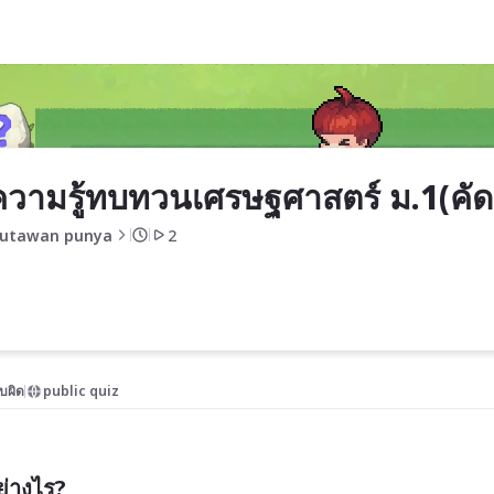
์ ม.1(คัดลอก)
ความรู้ทบทวนเศรษฐศาสตร์ ม.1(คั
utawan punya
2
บผิด
public quiz
่างไร?