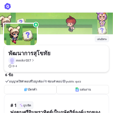
พัฒนาการสุโขทัย
mnikr037
เล่นอิสระ
พัฒนาการสุโขทัย
mnikr037
4
6 ข้อ
อนุญาตให้คำตอบที่ไม่ถูกต้อง
ซ่อนคำตอบ
public quiz
บัตรคำ
แผ่นงาน
# 1
ถูก/ผิด
พ่อขุนศรีอินทราทิตย์เป็นกษัตริย์องค์แรกของ