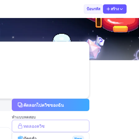
ประทุมพร เสาวร
ป้อนรหัส
สร้าง
คัดลอกไปควิซของฉัน
ทำแบบทดสอบ
ทดลองควิซ
บัตรคำ
New