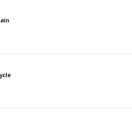
gain
ycle