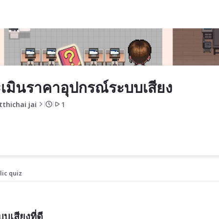
ียง
เมินราคาอุปกรณ์ระบบเสียง
tthichai jai
1
lic quiz
เสียงที่ดี