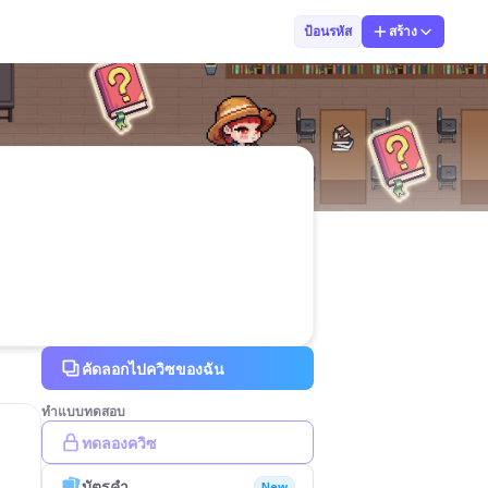
Sutthichai jai
ป้อนรหัส
สร้าง
คัดลอกไปควิซของฉัน
ทำแบบทดสอบ
ทดลองควิซ
บัตรคำ
New