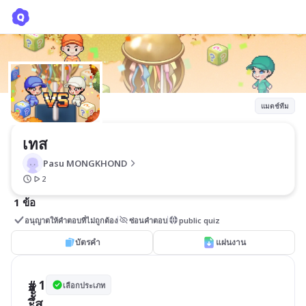
เทส
Pasu MONGKHOND
แมตช์ทีม
เทส
Pasu MONGKHOND
2
1 ข้อ
อนุญาตให้คำตอบที่ไม่ถูกต้อง
ซ่อนคำตอบ
public quiz
บัตรคำ
แผ่นงาน
# 1
เลือกประเภท
ะึััี้ส