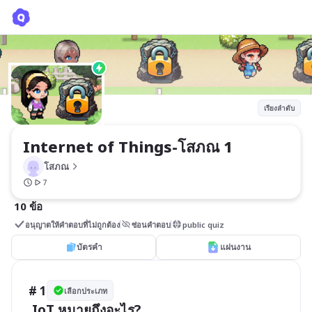
Internet of Things-โสภณ 1
โสภณ
เรียงลำดับ
Internet of Things-โสภณ 1
โสภณ
7
10 ข้อ
อนุญาตให้คำตอบที่ไม่ถูกต้อง
ซ่อนคำตอบ
public quiz
บัตรคำ
แผ่นงาน
# 1
เลือกประเภท
 IoT หมายถึงอะไร?