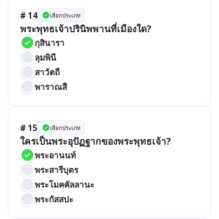
# 14
เลือกประเภท
พระพุทธเจ้าปรินิพพานที่เมืองใด?
กุสินารา
ลุมพินี
สาวัตถี
พาราณสี
# 15
เลือกประเภท
ใครเป็นพระอุปัฏฐากของพระพุทธเจ้า?
พระอานนท์
พระสารีบุตร
พระโมคคัลลานะ
พระกัสสปะ