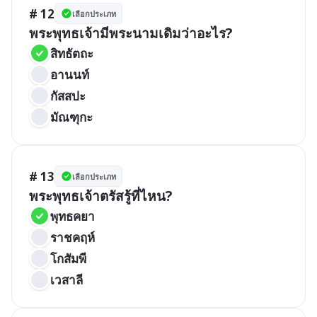
# 12
เลือกประเภท
พระพุทธเจ้ามีพระนามเดิมว่าอะไร?
สิทธัตถะ
อานนท์
กัสสปะ
มัณฑุกะ
# 13
เลือกประเภท
พระพุทธเจ้าตรัสรู้ที่ไหน?
พุทธคยา
ราชคฤห์
โกสัมพี
เวสาลี