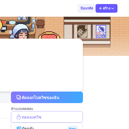
Ko
ป้อนรหัส
สร้าง
คัดลอกไปควิซของฉัน
ทำแบบทดสอบ
ทดลองควิซ
บัตรคำ
New