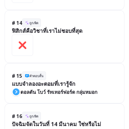
# 14
ถูก/ผิด
ฟิสิกส์คือวิชาที่เราไม่ชอบที่สุด
# 15
คำตอบสั้น
แบบจำลองอะตอมที่เรารู้จัก 
ดอลตัน โบว์ รัทเทอร์ฟอร์ด กลุ่มหมอก
# 16
ถูก/ผิด
ปัจฉิมจัดในวันที่ 14 มีนาคม ใช่หรือไม่ 