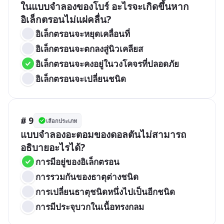
ในแบบจำลองของโบร์ อะไรจะเกิดขึ้นหาก
อิเล็กตรอนไม่แผ่คลื่น?
อิเล็กตรอนจะหยุดเคลื่อนที่
อิเล็กตรอนจะตกลงสู่นิวเคลียส
อิเล็กตรอนจะคงอยู่ในวงโคจรที่ปลอดภัย
อิเล็กตรอนจะเปลี่ยนชนิด
# 9
เลือกประเภท
แบบจำลองอะตอมของดอลตันไม่สามารถ
อธิบายอะไรได้?
การมีอยู่ของอิเล็กตรอน
การรวมกันของธาตุต่างชนิด
การเปลี่ยนธาตุชนิดหนึ่งไปเป็นอีกชนิด
การมีประจุบวกในเนื้อทรงกลม