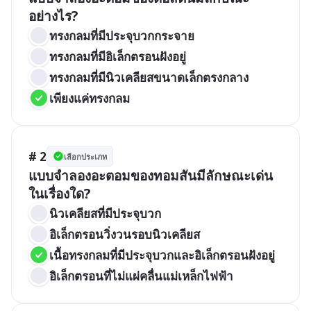
อย่างไร?
ทรงกลมที่มีประจุบวกกระจาย
ทรงกลมที่มีอิเล็กตรอนฝังอยู่
ทรงกลมที่มีนิวเคลียสขนาดเล็กตรงกลาง
เพียงแค่ทรงกลม
# 2
เลือกประเภท
แบบจำลองอะตอมของทอมสันมีลักษณะเด่น
ในเรื่องใด?
นิวเคลียสที่มีประจุบวก
อิเล็กตรอนวิ่งวนรอบนิวเคลียส
เนื้อทรงกลมที่มีประจุบวกและอิเล็กตรอนฝังอยู่
อิเล็กตรอนที่ไม่แผ่คลื่นแม่เหล็กไฟฟ้า