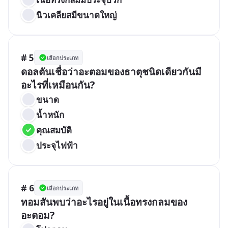
นิวเคลียสมีขนาดใหญ่
# 5
เลือกประเภท
ดอลตันเชื่อว่าอะตอมของธาตุชนิดเดียวกันมี
อะไรที่เหมือนกัน?
ขนาด
น้ำหนัก
คุณสมบัติ
ประจุไฟฟ้า
# 6
เลือกประเภท
ทอมสันพบว่าอะไรอยู่ในเนื้อทรงกลมของ
อะตอม?