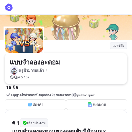
แบบจำลองอะตอม
ครูฟ้ามารอแล้ว
แมตช์ทีม
แบบจำลองอะตอม
ครูฟ้ามารอแล้ว
4
157
16 ข้อ
อนุญาตให้คำตอบที่ไม่ถูกต้อง
ซ่อนคำตอบ
public quiz
บัตรคำ
แผ่นงาน
# 1
เลือกประเภท
แบบจำลองอะตอมของดอลตันมีลักษณะ