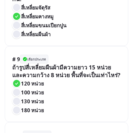
สี่เหลี่ยมจัตุรัส
สี่เหลี่ยมคางหมู
สี่เหลี่ยมขนมเปียกปูน
สี่เหลี่ยมผืนผ้า
# 9
เลือกประเภท
ถ้ารูปสี่เหลี่ยมผืนผ้ามีความยาว 15 หน่วย 
และความกว้าง 8 หน่วย พื้นที่จะเป็นเท่าไหร่?
120 หน่วย
100 หน่วย
130 หน่วย
180 หน่วย