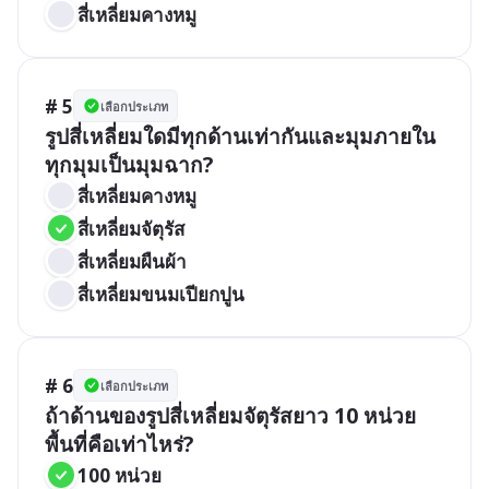
สี่เหลี่ยมคางหมู
# 5
เลือกประเภท
รูปสี่เหลี่ยมใดมีทุกด้านเท่ากันและมุมภายใน
ทุกมุมเป็นมุมฉาก?
สี่เหลี่ยมคางหมู
สี่เหลี่ยมจัตุรัส
สี่เหลี่ยมผืนผ้า
สี่เหลี่ยมขนมเปียกปูน
# 6
เลือกประเภท
ถ้าด้านของรูปสี่เหลี่ยมจัตุรัสยาว 10 หน่วย 
พื้นที่คือเท่าไหร่?
100 หน่วย