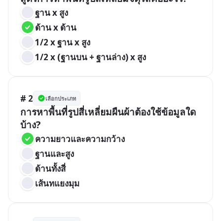
ฐาน x สูง
ด้าน x ด้าน
1/2 x ฐาน x สูง
1/2 x (ฐานบน + ฐานล่าง) x สูง
# 2
เลือกประเภท
การหาพื้นที่รูปสี่เหลี่ยมผืนผ้าต้องใช้ข้อมูลใด
บ้าง?
ความยาวและความกว้าง
ฐานและสูง
ด้านทั้งสี่
เส้นทแยงมุม