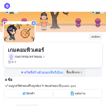
เกมคอมพิวเตอร์
กนกวรรณ พราหมณ
เล่นอิสระ
เกมคอมพิวเตอร์
กนกวรรณ พราหมณ
3
ควิซที่สร้างด้วยแผนที่พรีเมียม
ซื้อแพ็กเกจ
4 ข้อ
อนุญาตให้คำตอบที่ไม่ถูกต้อง
ซ่อนคำตอบ
public quiz
บัตรคำ
แผ่นงาน