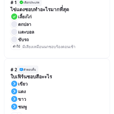
# 1
เลือกประเภท
ไข่แดงชอบทำอะไรมากที่่สุด
เลี้ยงไก่
ตกปลา
เเตะบอล
ขับรถ
มีเสียงเหมือนนกชอบร้องตอนเช้า
คำใบ้
# 2
คำตอบสั้น
ใบเฟิร์นชอบสีอะะไร
เขียว
แดง
ขาว
ชมพู