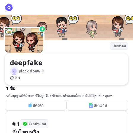
deepfake
picck doew
เรียงลำดับ
deepfake
picck doew
4
1 ข้อ
อนุญาตให้คำตอบที่ไม่ถูกต้อง
แสดงคำตอบเมื่อตอบผิด
public quiz
บัตรคำ
แผ่นงาน
# 1
เลือกประเภท
อันไหนจริง