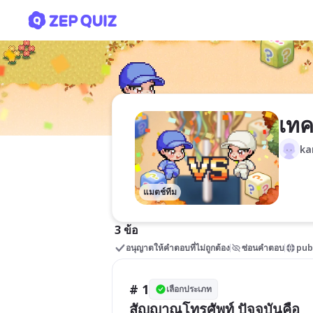
เทคโนโลยีในปัจจุบัน
เทค
ka
แมตช์ทีม
3 ข้อ
อนุญาตให้คำตอบที่ไม่ถูกต้อง
ซ่อนคำตอบ
pub
# 1
เลือกประเภท
สัญญาณโทรศัพท์ ปัจจุบันคือ