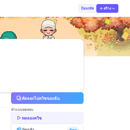
kanokon danopa
ป้อนรหัส
สร้าง
คัดลอกไปควิซของฉัน
ทำแบบทดสอบ
ทดลองควิซ
บัตรคำ
New