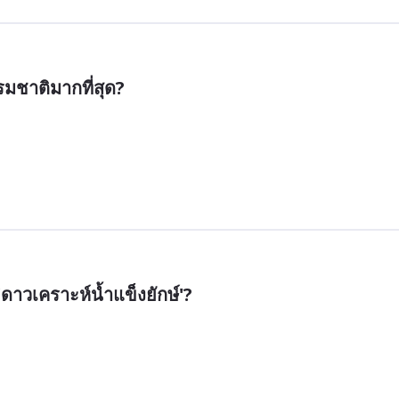
รมชาติมากที่สุด?
 'ดาวเคราะห์น้ำแข็งยักษ์'?