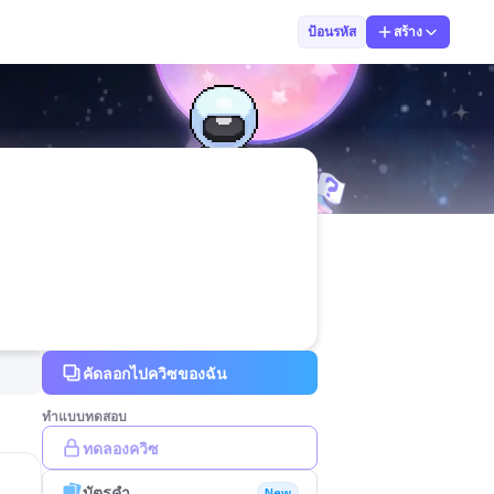
Patihan Singha
ป้อนรหัส
สร้าง
คัดลอกไปควิซของฉัน
ทำแบบทดสอบ
ทดลองควิซ
บัตรคำ
New