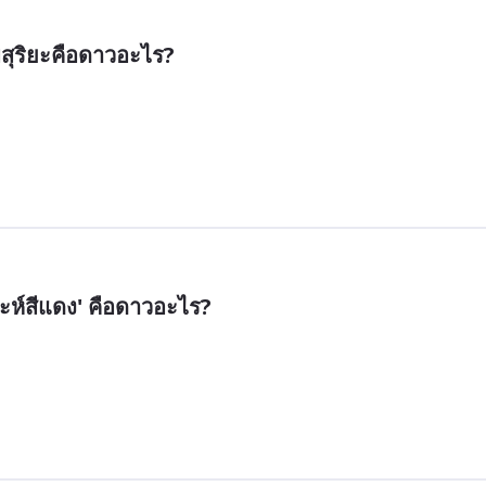
บสุริยะคือดาวอะไร?
ราะห์สีแดง' คือดาวอะไร?