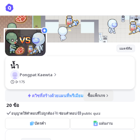
น้ำ
Pongpat Kaewta
แมตช์ทีม
น้ำ
Pongpat Kaewta
175
ควิซที่สร้างด้วยแผนที่พรีเมียม
ซื้อแพ็กเกจ
20 ข้อ
อนุญาตให้คำตอบที่ไม่ถูกต้อง
ซ่อนคำตอบ
public quiz
บัตรคำ
แผ่นงาน