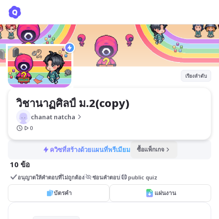
วิชานาฏศิลป์ ม.2(copy)
chanat natcha
เรียงลำดับ
วิชานาฏศิลป์ ม.2(copy)
chanat natcha
0
ควิซที่สร้างด้วยแผนที่พรีเมียม
ซื้อแพ็กเกจ
10 ข้อ
อนุญาตให้คำตอบที่ไม่ถูกต้อง
ซ่อนคำตอบ
public quiz
บัตรคำ
แผ่นงาน