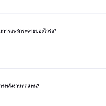
กันการแพร่กระจายของไวรัส?
ะ
ดการพลังงานทดแทน?