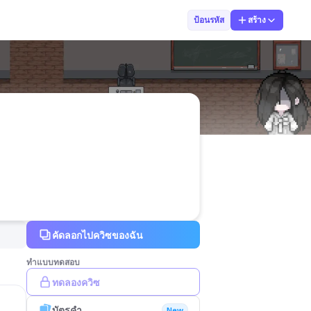
sasinan ninnan
ป้อนรหัส
สร้าง
คัดลอกไปควิซของฉัน
ทำแบบทดสอบ
ทดลองควิซ
บัตรคำ
New