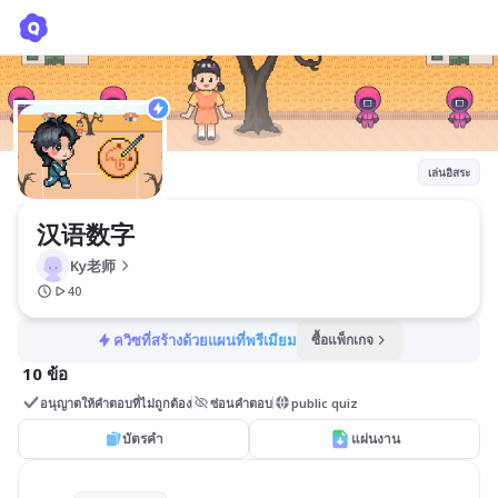
汉语数字
Ky老师
เล่นอิสระ
汉语数字
Ky老师
40
ควิซที่สร้างด้วยแผนที่พรีเมียม
ซื้อแพ็กเกจ
10 ข้อ
อนุญาตให้คำตอบที่ไม่ถูกต้อง
ซ่อนคำตอบ
public quiz
บัตรคำ
แผ่นงาน