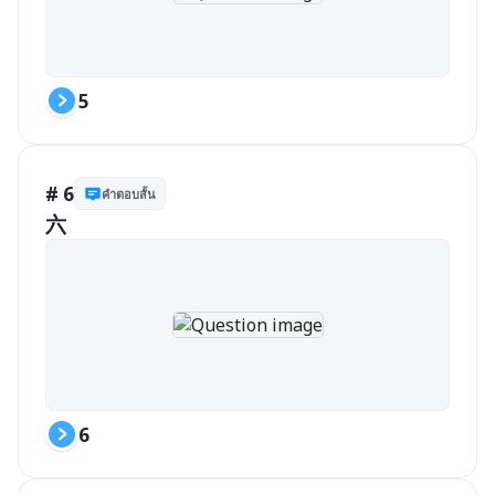
5
# 6
คำตอบสั้น
六
6