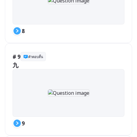
8
# 9
คำตอบสั้น
九
9