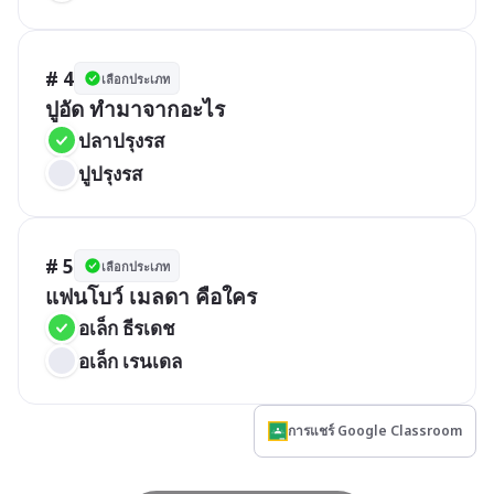
# 4
เลือกประเภท
ปูอัด ทำมาจากอะไร
ปลาปรุงรส
ปูปรุงรส
# 5
เลือกประเภท
แฟนโบว์ เมลดา คือใคร
อเล็ก ธีรเดช
อเล็ก เรนเดล
การแชร์ Google Classroom