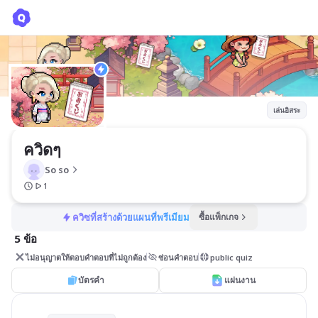
ควิดๆ
So so
เล่นอิสระ
ควิดๆ
So so
1
ควิซที่สร้างด้วยแผนที่พรีเมียม
ซื้อแพ็กเกจ
5 ข้อ
ไม่อนุญาตให้ตอบคำตอบที่ไม่ถูกต้อง
ซ่อนคำตอบ
public quiz
บัตรคำ
แผ่นงาน