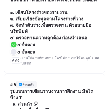
๑. เขียนโครงร่างของรายงาน

๒. เรียบเรียงข้อมูลตามโครงร่างที่วาง

๓. จัดทำต้นร่างเพื่อตรวจทาน ด้วยลายมือ
หรือพิมพ์

๔. ตรวจทานความถูกต้อง ก่อนนำเสนอ
๔ ขั้นตอน
๕ ขั้นตอน
อ่านให้ครบก่อนตอบ  ใครไม่อ่านขอให้คนคุยไม่ชอ
คำใบ้
บแชท 
# 5
คำตอบสั้น
รูปแบบการเขียนรานงานการฝึกงาน มีอไร
บ้าง ❓

  ๑. ส่วนนำ 🎈 
