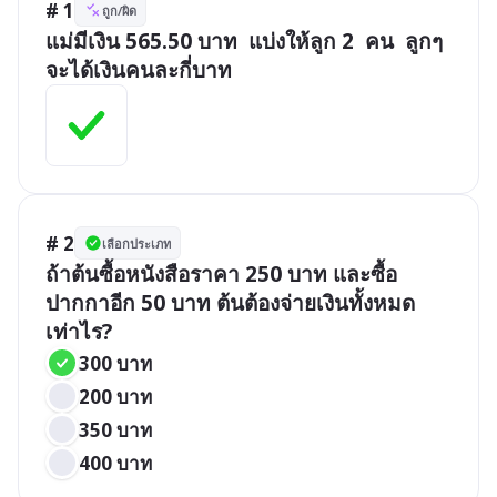
# 1
ถูก/ผิด
แม่มีเงิน 565.50 บาท  แบ่งให้ลูก 2  คน  ลูกๆ
จะได้เงินคนละกี่บาท
# 2
เลือกประเภท
ถ้าต้นซื้อหนังสือราคา 250 บาท และซื้อ
ปากกาอีก 50 บาท ต้นต้องจ่ายเงินทั้งหมด
เท่าไร?
300 บาท
200 บาท
350 บาท
400 บาท