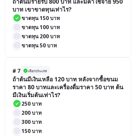
ถ้าต้นมีรายรับ 800 บาท และมีค่าใช้จ่าย 950 
บาท เขาขาดทุนเท่าไร?
ขาดทุน 150 บาท
ขาดทุน 100 บาท
ขาดทุน 200 บาท
ขาดทุน 50 บาท
# 7
เลือกประเภท
ถ้าต้นมีเงินเหลือ 120 บาท หลังจากซื้อขนม
ราคา 80 บาทและเครื่องดื่มราคา 50 บาท ต้น
มีเงินเริ่มต้นเท่าไร?
250 บาท
200 บาท
300 บาท
150 บาท