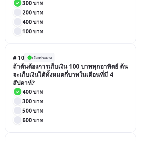
300 บาท
200 บาท
400 บาท
100 บาท
# 10
เลือกประเภท
ถ้าต้นต้องการเก็บเงิน 100 บาททุกอาทิตย์ ต้น
จะเก็บเงินได้ทั้งหมดกี่บาทในเดือนที่มี 4 
สัปดาห์?
400 บาท
300 บาท
500 บาท
600 บาท