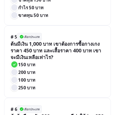
กำไร 50 บาท
ขาดทุน 50 บาท
# 5
เลือกประเภท
ต้นมีเงิน 1,000 บาท เขาต้องการซื้อกางเกง
ราคา 450 บาท และเสื้อราคา 400 บาท เขา
จะมีเงินเหลือเท่าไร?
150 บาท
200 บาท
100 บาท
250 บาท
# 6
เลือกประเภท