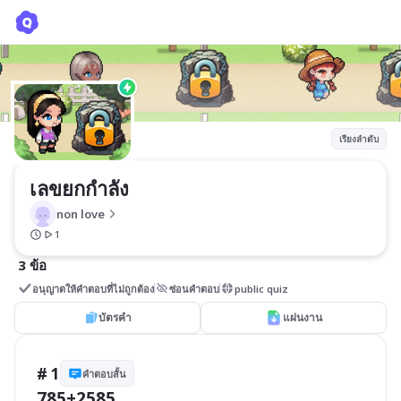
เลขยกกำลัง
non love
เรียงลำดับ
เลขยกกำลัง
non love
1
3 ข้อ
อนุญาตให้คำตอบที่ไม่ถูกต้อง
ซ่อนคำตอบ
public quiz
บัตรคำ
แผ่นงาน
# 1
คำตอบสั้น