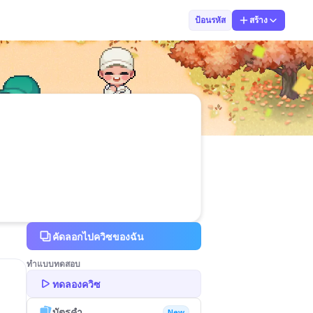
Wirat Piamsin
ป้อนรหัส
สร้าง
คัดลอกไปควิซของฉัน
ทำแบบทดสอบ
ทดลองควิซ
บัตรคำ
New