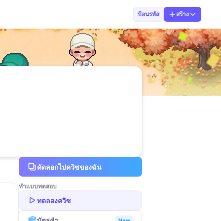
ดนัย เฉิดฉาย
ป้อนรหัส
สร้าง
คัดลอกไปควิซของฉัน
ทำแบบทดสอบ
ทดลองควิซ
บัตรคำ
New