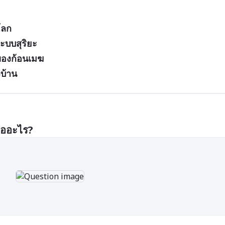
โลก
ะบบสุริยะ
ยของก้อนเมฆ
บ้าน
ืออะไร?