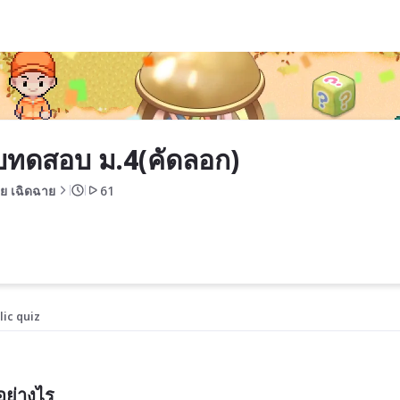
ทดสอบ ม.4(คัดลอก)
ัย เฉิดฉาย
61
lic quiz