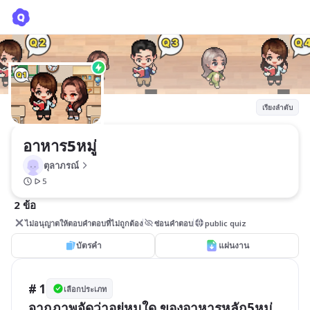
อาหาร5หมู่
ตุลาภรณ์
เรียงลำดับ
อาหาร5หมู่
ตุลาภรณ์
5
2 ข้อ
ไม่อนุญาตให้ตอบคำตอบที่ไม่ถูกต้อง
ซ่อนคำตอบ
public quiz
บัตรคำ
แผ่นงาน
# 1
เลือกประเภท
จากภาพจัดว่าอยู่หมูใด ของอาหารหลัก5หมู่