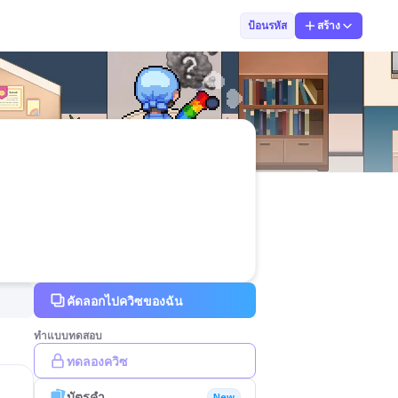
Rattana Muenba
ป้อนรหัส
สร้าง
คัดลอกไปควิซของฉัน
ทำแบบทดสอบ
ทดลองควิซ
บัตรคำ
New