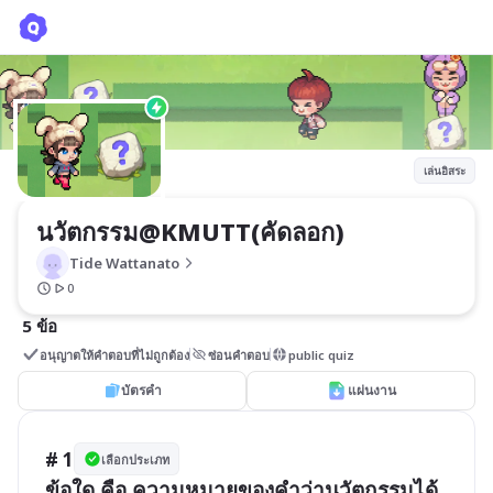
นวัตกรรม@KMUTT(คัดลอก)
Tide Wattanato
เล่นอิสระ
นวัตกรรม@KMUTT(คัดลอก)
Tide Wattanato
0
5 ข้อ
อนุญาตให้คำตอบที่ไม่ถูกต้อง
ซ่อนคำตอบ
public quiz
บัตรคำ
แผ่นงาน
# 1
เลือกประเภท
ข้อใด คือ ความหมายของคำว่านวัตกรรมได้