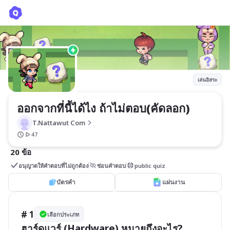
ออกจากที่นี้ได้ไง ถ้าไม่ตอบ(คัดลอก)
T.Nattawut Com
เล่นอิสระ
ออกจากที่นี้ได้ไง ถ้าไม่ตอบ(คัดลอก)
T.Nattawut Com
47
20 ข้อ
อนุญาตให้คำตอบที่ไม่ถูกต้อง
ซ่อนคำตอบ
public quiz
บัตรคำ
แผ่นงาน
# 1
เลือกประเภท
ฮาร์ดแวร์ (Hardware) หมายถึงอะไร?