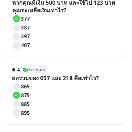
หากคุณมีเงิน 500 บาท และใช้ไป 123 บาท 
คุณจะเหลือเงินเท่าไร?
377
387
397
407
# 4
เลือกประเภท
ผลรวมของ 657 และ 218 คือเท่าไร?
865
875
885
895