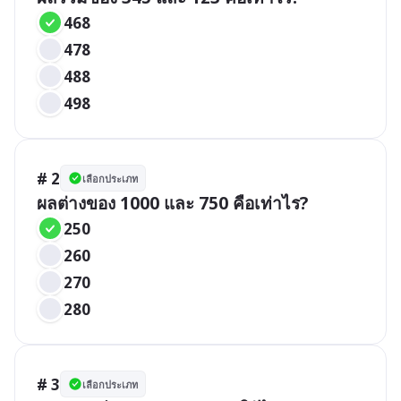
468
478
488
498
# 2
เลือกประเภท
ผลต่างของ 1000 และ 750 คือเท่าไร?
250
260
270
280
# 3
เลือกประเภท