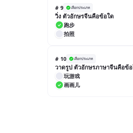
# 9
เลือกประเภท
วิ่ง ตัวอักษรจีนคือข้อใด
跑步
拍照
# 10
เลือกประเภท
วาดรูป ตัวอักษรภาษาจีนคือข้
玩游戏
画画儿