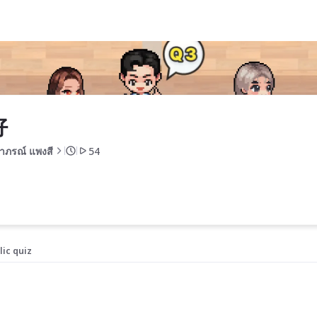
好
าภรณ์ แพงสี
54
lic quiz