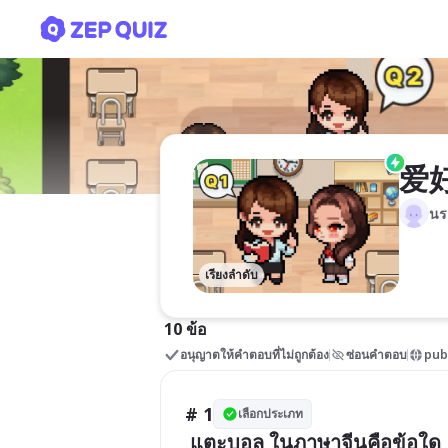
爱好
爱
นร
เรียงลำดับ
10 ข้อ
อนุญาตให้คำตอบที่ไม่ถูกต้อง
ซ่อนคำตอบ
pub
# 1
เลือกประเภท
 แตะบอล ในภาษาจีนคือข้อใด