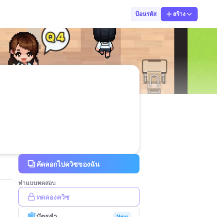
นราภรณ์ แพงสี
ป้อนรหัส
สร้าง
คัดลอกไปควิซของฉัน
ทำแบบทดสอบ
ทดลองควิซ
บัตรคำ
New