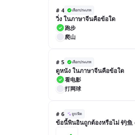
# 4
เลือกประเภท
วิ่ง ในภาษาจีนคือข้อใด 
跑步
爬山
# 5
เลือกประเภท
ดูหนัง ในภาษาจีนคือข้อใด
看电影
打网球
# 6
ถูก/ผิด
ข้อนี้พินอินถูกต้องหรือไม่ 钓