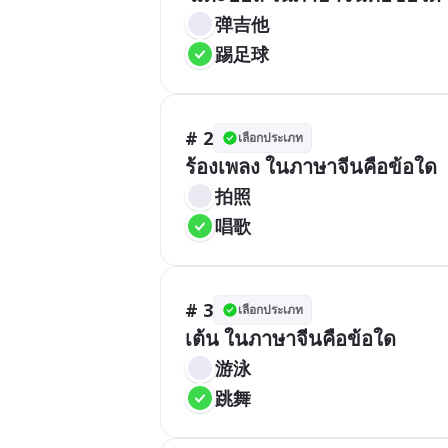
弹吉他
踢足球
# 2
เลือกประเภท
ร้องเพลง ในภาษาจีนคือข้อใด
拍照
唱歌
# 3
เลือกประเภท
เต้น ในภาษาจีนคือข้อใด
游泳
跳舞