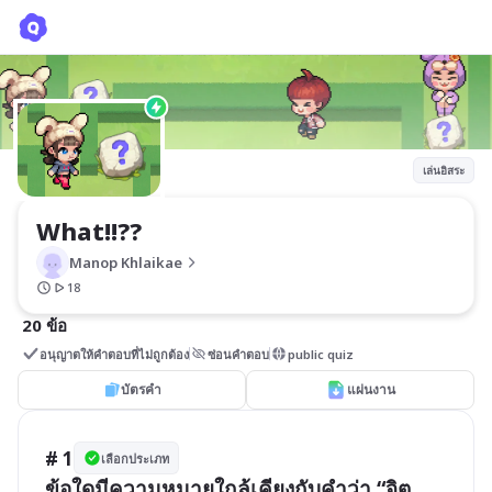
What!!??
Manop Khlaikae
เล่นอิสระ
What!!??
Manop Khlaikae
18
20 ข้อ
อนุญาตให้คำตอบที่ไม่ถูกต้อง
ซ่อนคำตอบ
public quiz
บัตรคำ
แผ่นงาน
# 1
เลือกประเภท
ข้อใดมีความหมายใกล้เคียงกับคำว่า “จิต