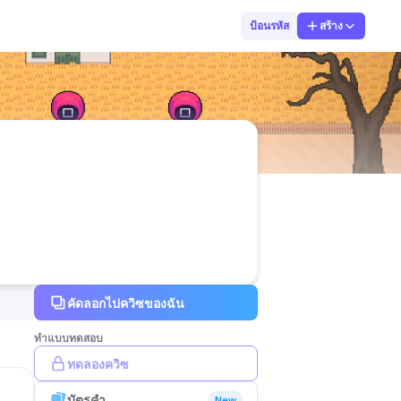
Ratchakon Srit
ป้อนรหัส
สร้าง
คัดลอกไปควิซของฉัน
ทำแบบทดสอบ
ทดลองควิซ
บัตรคำ
New