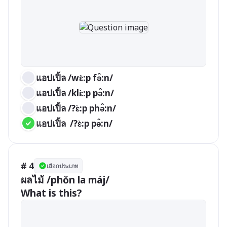
แอปเปิ้ล /wɛ̀:p fə̂:n/
แอปเปิ้ล /klɛ̀:p pə̂:n/
แอปเปิ้ล /?ɛ̀:p phə̂:n/
แอปเปิ้ล  /?ɛ̀:p pə̂:n/
# 4
เลือกประเภท
ผลไม้ /phǒn la máj/

What is this?