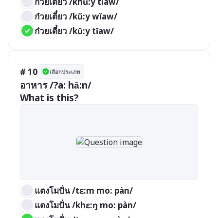
ก๋วยเตี๋ยว /khǔ:y tǐaw/
ก๋วยเตี๋ยว /kǔ:y wǐaw/
ก๋วยเตี๋ยว /kǔ:y tǐaw/
# 10
เลือกประเภท
อาหาร /?a: hǎ:n/

What is this?
แตงโมปั่น /tɛ:m mo: pàn/
แตงโมปั่น /khɛ:ŋ mo: pàn/