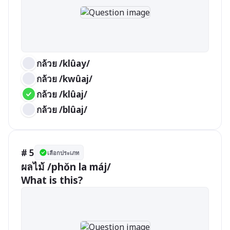
กล้วย /klûay/
กล้วย /kwûaj/
กล้วย /klûaj/
กล้วย /blûaj/
# 5
เลือกประเภท
ผลไม้ /phǒn la máj/

What is this?