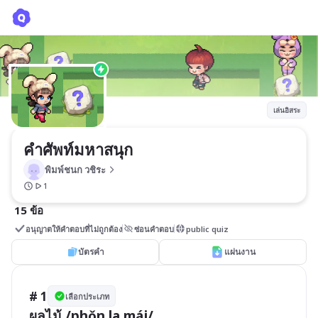
คำศัพท์มหาสนุก
พิมพ์ชนก วชิระ
เล่นอิสระ
คำศัพท์มหาสนุก
พิมพ์ชนก วชิระ
1
15 ข้อ
อนุญาตให้คำตอบที่ไม่ถูกต้อง
ซ่อนคำตอบ
public quiz
บัตรคำ
แผ่นงาน
# 1
เลือกประเภท
ผลไม้ /phǒn la máj/
