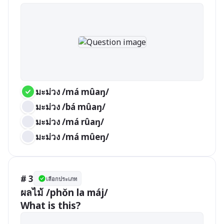
มะม่วง /má mûaŋ/
มะม่วง /bá mûaŋ/
มะม่วง /má rûaŋ/
มะม่วง /má mûeŋ/
# 3
เลือกประเภท
ผลไม้ /phǒn la máj/

What is this?