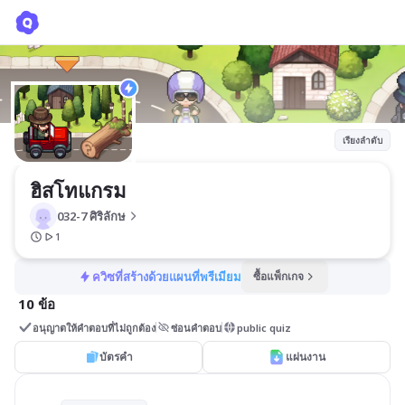
ฮิสโทแกรม
032-7 ศิริลักษ
เรียงลำดับ
ฮิสโทแกรม
032-7 ศิริลักษ
1
ควิซที่สร้างด้วยแผนที่พรีเมียม
ซื้อแพ็กเกจ
10 ข้อ
อนุญาตให้คำตอบที่ไม่ถูกต้อง
ซ่อนคำตอบ
public quiz
บัตรคำ
แผ่นงาน