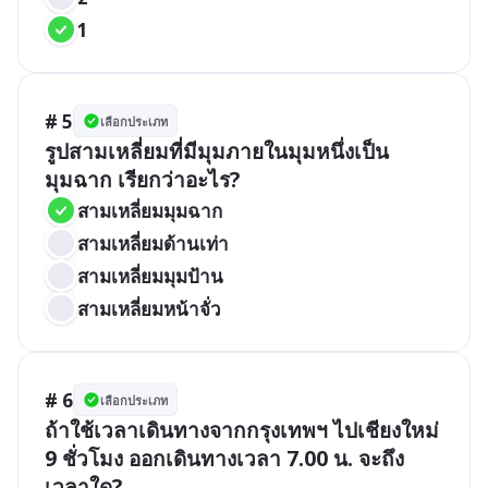
1
# 5
เลือกประเภท
รูปสามเหลี่ยมที่มีมุมภายในมุมหนึ่งเป็น
มุมฉาก เรียกว่าอะไร?
สามเหลี่ยมมุมฉาก
สามเหลี่ยมด้านเท่า
สามเหลี่ยมมุมป้าน
สามเหลี่ยมหน้าจั่ว
# 6
เลือกประเภท
ถ้าใช้เวลาเดินทางจากกรุงเทพฯ ไปเชียงใหม่ 
9 ชั่วโมง ออกเดินทางเวลา 7.00 น. จะถึง
เวลาใด?