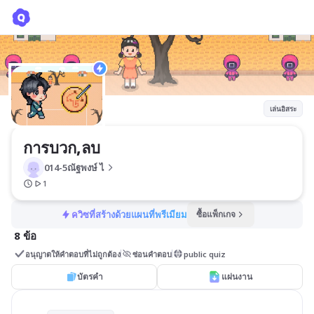
การบวก,ลบ
014-5ณัฐพงษ์ ไ
เล่นอิสระ
การบวก,ลบ
014-5ณัฐพงษ์ ไ
1
ควิซที่สร้างด้วยแผนที่พรีเมียม
ซื้อแพ็กเกจ
8 ข้อ
อนุญาตให้คำตอบที่ไม่ถูกต้อง
ซ่อนคำตอบ
public quiz
บัตรคำ
แผ่นงาน