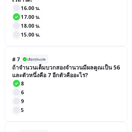
16.00 น.
17.00 น.
18.00 น.
15.00 น.
# 7
เลือกประเภท
ถ้าจำนวนเต็มบวกสองจำนวนมีผลคูณเป็น 56 
และตัวหนึ่งคือ 7 อีกตัวคืออะไร?
8
6
9
5