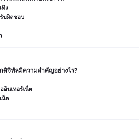
เทิง
รับผิดชอบ
า
ดิจิทัลมีความสำคัญอย่างไร?
่ออินเทอร์เน็ต
เน็ต