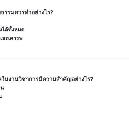
ริยธรรมควรทำอย่างไร?
ึงได้ทั้งหมด
พและเคารพ
มูลในงานวิชาการมีความสำคัญอย่างไร?
าน
น