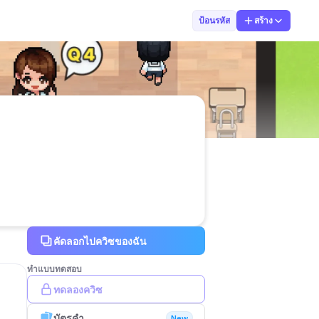
ศิรินทร์ประภา
ป้อนรหัส
สร้าง
คัดลอกไปควิซของฉัน
ทำแบบทดสอบ
ทดลองควิซ
บัตรคำ
New