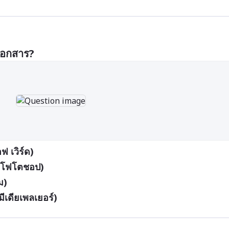
เอกสาร?
 เวิร์ด)
 โฟโตชอป)
ม)
ีเดียเพลเยอร์)