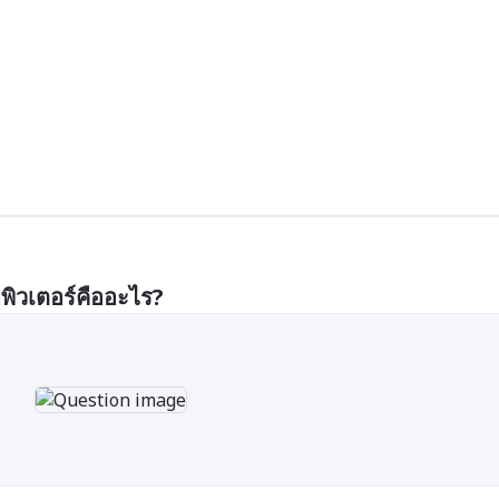
วเตอร์คืออะไร?