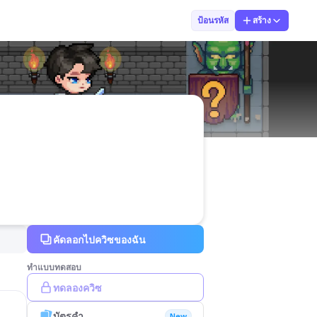
นายถิรวิทย์ พั
ป้อนรหัส
สร้าง
คัดลอกไปควิซของฉัน
ทำแบบทดสอบ
ทดลองควิซ
บัตรคำ
New