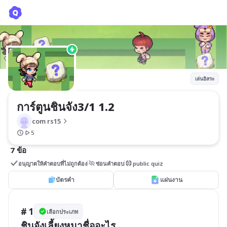
การ์ตูนชินจัง3/1 1.2
com rs15
เล่นอิสระ
การ์ตูนชินจัง3/1 1.2
com rs15
5
7 ข้อ
อนุญาตให้คำตอบที่ไม่ถูกต้อง
ซ่อนคำตอบ
public quiz
บัตรคำ
แผ่นงาน
# 1
เลือกประเภท
ชินจังเลี้ยงหมาชื่ออะไร