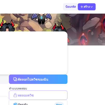
Kanpicha Sangs
ป้อนรหัส
สร้าง
คัดลอกไปควิซของฉัน
ทำแบบทดสอบ
ทดลองควิซ
บัตรคำ
New