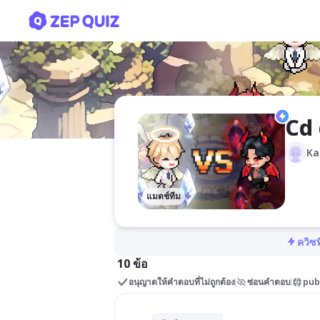
Cd dgehj
Cd
Ka
แมตช์ทีม
ควิซท
10 ข้อ
อนุญาตให้คำตอบที่ไม่ถูกต้อง
ซ่อนคำตอบ
pub