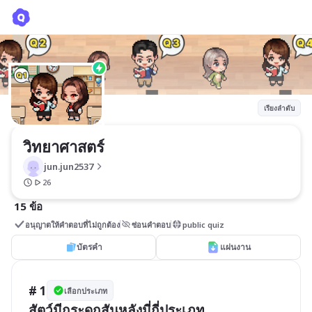
วิทยาศาสตร์
jun.jun2537
เรียงลำดับ
วิทยาศาสตร์
jun.jun2537
26
15 ข้อ
อนุญาตให้คำตอบที่ไม่ถูกต้อง
ซ่อนคำตอบ
public quiz
บัตรคำ
แผ่นงาน
# 1
เลือกประเภท
สัตว์มีกระดูกสันหลังมี่กี่ประเภท